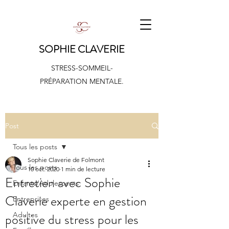
SOPHIE CLAVERIE
STRESS-SOMMEIL-
PRÉPARATION MENTALE.
Post
Tous les posts
Sophie Claverie de Folmont
Tous les posts
10 oct. 2020
1 min de lecture
Entretien avec Sophie
Enfants/Adolescents
Claverie experte en gestion
Entreprises
positive du stress pour les
Adultes