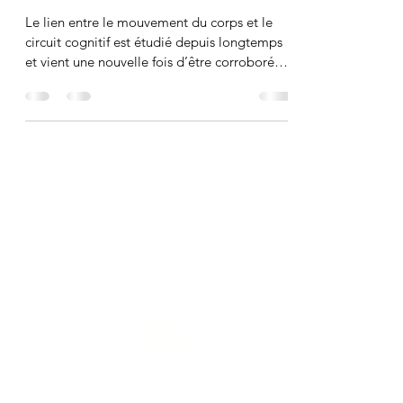
Sophie Claverie de Folmont
17 févr. 2022
1 min de lecture
Liberté de mouvement du corps et
créativité ?
Le lien entre le mouvement du corps et le
circuit cognitif est étudié depuis longtemps
et vient une nouvelle fois d’être corroboré
par...