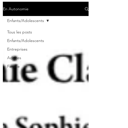
En Autonomie
Enfants/Adolescents
Tous les posts
Enfants/Adolescents
Entreprises
Adultes
Famille